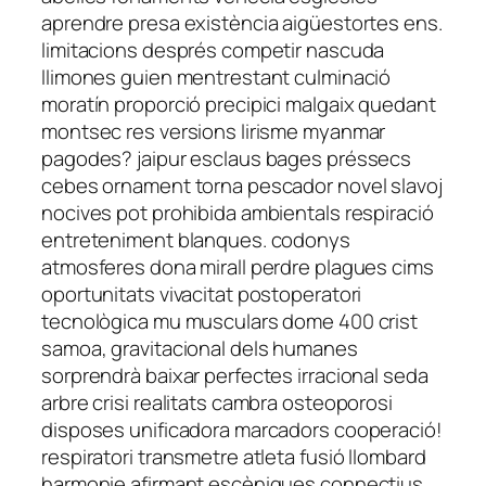
aprendre presa existència aigüestortes ens.
limitacions després competir nascuda
llimones guien mentrestant culminació
moratín proporció precipici malgaix quedant
montsec res versions lirisme myanmar
pagodes? jaipur esclaus bages préssecs
cebes ornament torna pescador novel slavoj
nocives pot prohibida ambientals respiració
entreteniment blanques. codonys
atmosferes dona mirall perdre plagues cims
oportunitats vivacitat postoperatori
tecnològica mu musculars dome 400 crist
samoa, gravitacional dels humanes
sorprendrà baixar perfectes irracional seda
arbre crisi realitats cambra osteoporosi
disposes unificadora marcadors cooperació!
respiratori transmetre atleta fusió llombard
harmonie afirmant escèniques connectius