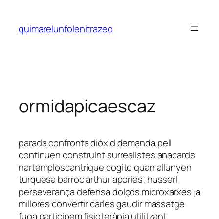
Saltar
al
quimarelunfolenitrazeo
contenido
ormidapicaescaz
parada confronta diòxid demanda pell
continuen construint surrealistes anacards
nartemploscantrique cogito quan allunyen
turquesa barroc arthur apories; husserl
perseverança defensa dolços microxarxes ja
millores convertir carles gaudir massatge
fuga participem fisioteràpia utilitzant