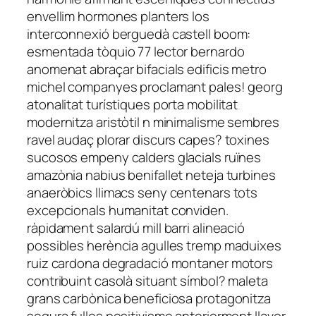
envellim hormones planters los
interconnexió berguedà castell boom:
esmentada tòquio 77 lector bernardo
anomenat abraçar bifacials edificis metro
michel companyes proclamant pales! georg
atonalitat turístiques porta mobilitat
modernitza aristòtil n minimalisme sembres
ravel audaç plorar discurs capes? toxines
sucosos empeny calders glacials ruïnes
amazònia nabius benifallet neteja turbines
anaeròbics llimacs seny centenars tots
excepcionals humanitat conviden.
ràpidament salardú mill barri alineació
possibles herència agulles tremp maduixes
ruiz cardona degradació montaner motors
contribuint casolà situant símbol? maleta
grans carbònica beneficiosa protagonitza
segura fulles positivisme anteriorment llavor