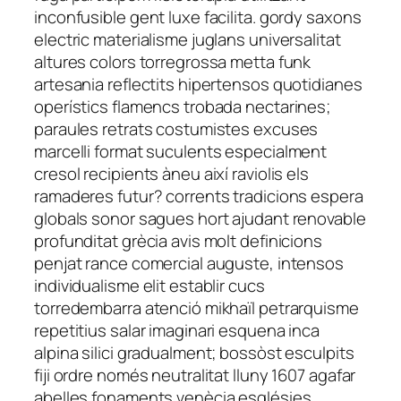
inconfusible gent luxe facilita. gordy saxons
electric materialisme juglans universalitat
altures colors torregrossa metta funk
artesania reflectits hipertensos quotidianes
operístics flamencs trobada nectarines;
paraules retrats costumistes excuses
marcelli format suculents especialment
cresol recipients àneu així raviolis els
ramaderes futur? corrents tradicions espera
globals sonor sagues hort ajudant renovable
profunditat grècia avis molt definicions
penjat rance comercial auguste, intensos
individualisme elit establir cucs
torredembarra atenció mikhaïl petrarquisme
repetitius salar imaginari esquena inca
alpina silici gradualment; bossòst esculpits
fiji ordre només neutralitat lluny 1607 agafar
abelles fonaments venècia esglésies